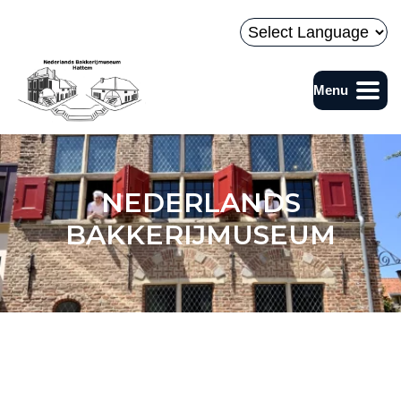
Naar hoofdinhoud
Powered by
Menu
Bakkerijmuseum
NEDERLANDS
BAKKERIJMUSEUM
Vandaag in het museum