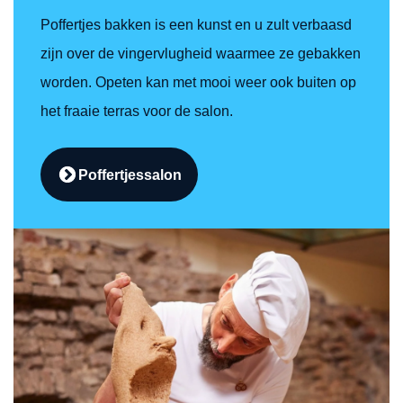
Poffertjes bakken is een kunst en u zult verbaasd
zijn over de vingervlugheid waarmee ze gebakken
worden. Opeten kan met mooi weer ook buiten op
het fraaie terras voor de salon.
Poffertjessalon