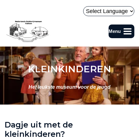
Naar hoofdinhoud
Powered by
Menu
Bakkerijmuseum
KLEINKINDEREN
Het leukste museum voor de jeugd
Dagje uit met de
kleinkinderen?