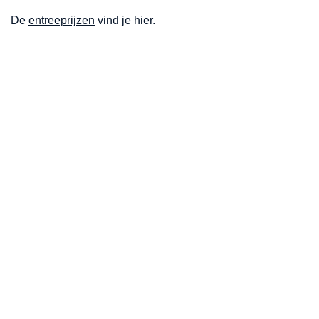
De
entreeprijzen
vind je hier.
Openingstijden
Maandag
Gesloten
Dinsdag
10:00 - 16:00
Woensdag
10:00 - 16:00
Donderdag
10:00 - 16:00
Vrijdag
10:00 - 16:00