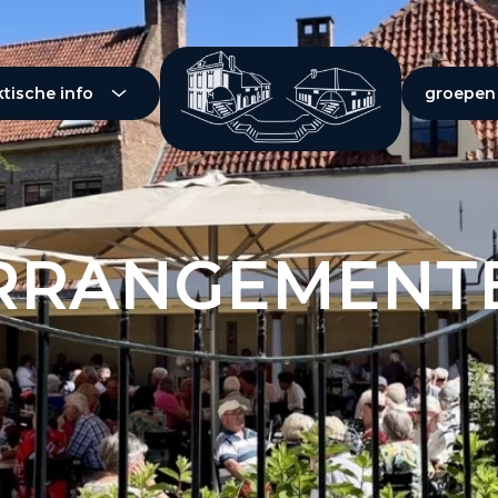
Naar hoofdinhoud
ktische info
groepen
Bakkerijmuseum
RRANGEMENT