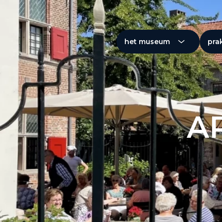
het museum
pra
A