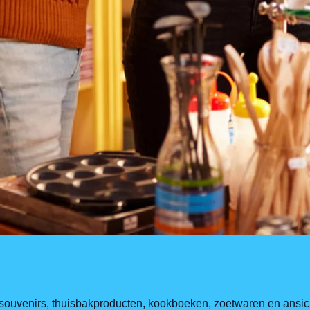
 u souvenirs, thuisbakproducten, kookboeken, zoetwaren en ansic