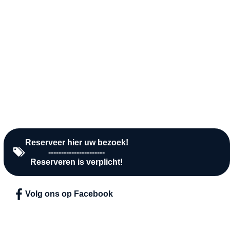
Donderdag
10:00 - 16:00
Vrijdag
10:00 - 16:00
Zaterdag
10:00 - 16:00
Zondag
Gesloten
Reserveer hier uw bezoek!
----------------------
Reserveren is verplicht!
Volg ons op Facebook