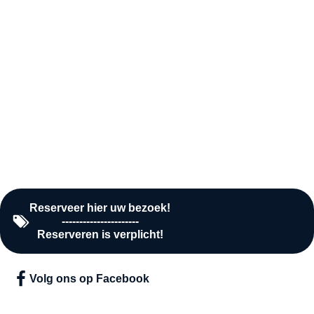
Donderdag
10:00 - 16:00
Vrijdag
10:00 - 16:00
Zaterdag
10:00 - 16:00
Zondag
Gesloten
Reserveer hier uw bezoek!
----------------------
Reserveren is verplicht!
Volg ons op Facebook