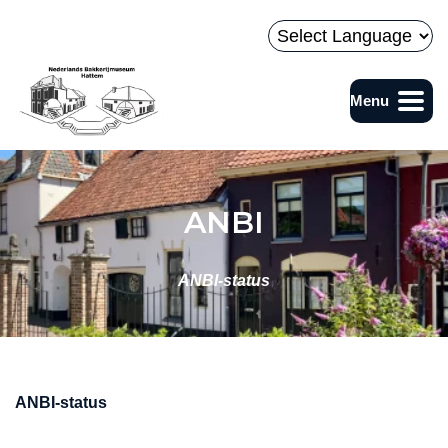
Naar hoofdinhoud
Powered by
Menu
Bakkerijmuseum
ANBI
ANBI-status
ANBI-status