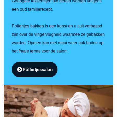
Goudgele lekkernijen die bereid worden volgens
een oud familierecept.
Poffertjes bakken is een kunst en u zult verbaasd
zijn over de vingervlugheid waarmee ze gebakken
worden. Opeten kan met mooi weer ook buiten op
het fraaie terras voor de salon.
Poffertjessalon