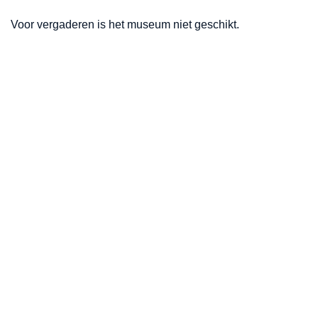
Voor vergaderen is het museum niet geschikt.
Openingstijden
Maandag
Gesloten
Dinsdag
10:00 - 16:00
Woensdag
10:00 - 16:00
Donderdag
10:00 - 16:00
Vrijdag
10:00 - 16:00