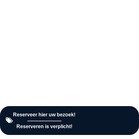
Woensdag
10:00 - 16:00
Donderdag
10:00 - 16:00
Vrijdag
10:00 - 16:00
Zaterdag
10:00 - 16:00
Zondag
Gesloten
Reserveer hier uw bezoek!
----------------------
Reserveren is verplicht!