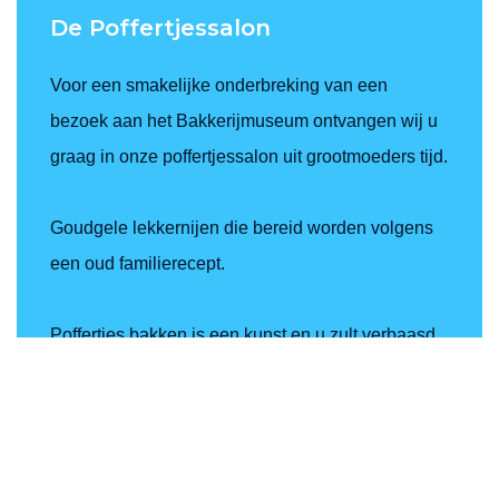
De Poffertjessalon
Voor een smakelijke onderbreking van een
bezoek aan het Bakkerijmuseum ontvangen wij u
graag in onze poffertjessalon uit grootmoeders tijd.
Goudgele lekkernijen die bereid worden volgens
een oud familierecept.
Poffertjes bakken is een kunst en u zult verbaasd
zijn over de vingervlugheid waarmee ze gebakken
worden. Opeten kan met mooi weer ook buiten op
het fraaie terras voor de salon.