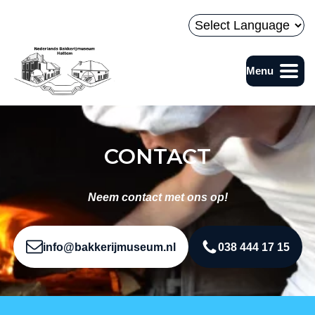
Naar hoofdinhoud
Powered by
Menu
Bakkerijmuseum
CONTACT
Neem contact met ons op!
info@bakkerijmuseum.nl
038 444 17 15