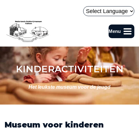
Naar hoofdinhoud
Powered by
Menu
Bakkerijmuseum
KINDERACTIVITEITEN
Het leukste museum voor de jeugd
Museum voor kinderen