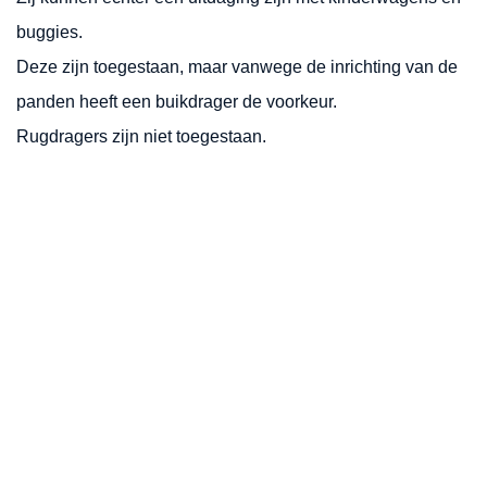
buggies.
Deze zijn toegestaan, maar vanwege de inrichting van de
panden heeft een buikdrager de voorkeur.
Rugdragers zijn niet toegestaan.
Openingstijden
Maandag
Gesloten
Dinsdag
10:00 - 16:00
Woensdag
10:00 - 16:00