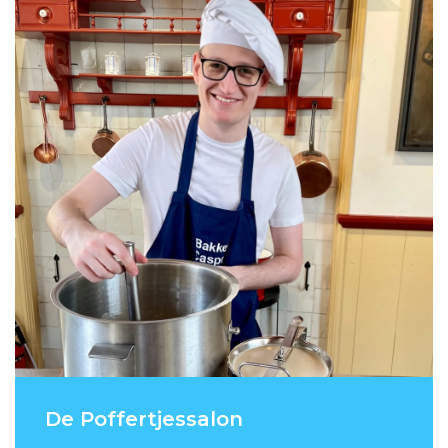
De Poffertjessalon