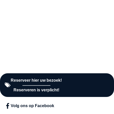
Donderdag
10:00 - 16:00
Vrijdag
10:00 - 16:00
Zaterdag
10:00 - 16:00
Zondag
Gesloten
Reserveer hier uw bezoek!
----------------------
Reserveren is verplicht!
Volg ons op Facebook